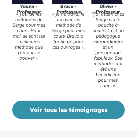
Yoann -
Bruce -
Olivier -
Professeur
Professeur
Professeur
« J’utilise les
« Je ne travaille
“J’ai atterri chez
méthodes de
qu’avec les
Serge via le
Serge pour mes
méthode de
bouche à
cours. Pour
Serge pour mes
oreille. C’est un
moi, se sont les
cours. Bravo à
pédagogue
meilleures
toi Serge pour
extraordinaire
méthode que
ces ouvrages ».
et un
l’on puisse
personnage
trouver ».
fabuleux. Ses
méthodes ont
été une
bénédiction
pour mes
cours ».
Voir tous les témoignages