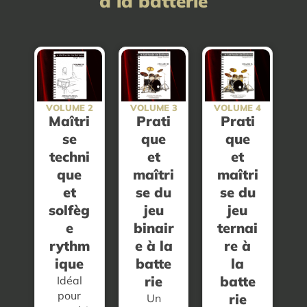
à la batterie
VOLUME 2
VOLUME 3
VOLUME 4
Maîtri
Prati
Prati
se
que
que
techni
et
et
que
maîtri
maîtri
et
se du
se du
solfèg
jeu
jeu
e
binair
ternai
rythm
e à la
re à
ique
batte
la
rie
batte
Idéal
pour
rie
Un