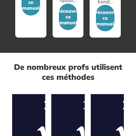
fusion…
band…
ce
manuel
Découvrir
Découvrir
ce
ce
manuel
manuel
De nombreux profs utilisent
ces méthodes