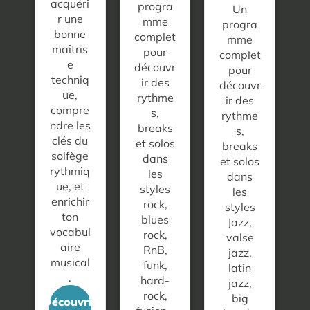
acquéri
progra
Un
r une
mme
progra
bonne
complet
mme
maîtris
pour
complet
e
découvr
pour
techniq
ir des
découvr
ue,
rythme
ir des
compre
s,
rythme
ndre les
breaks
s,
clés du
et solos
breaks
solfège
dans
et solos
rythmiq
les
dans
ue, et
styles
les
enrichir
rock,
styles
ton
blues
Jazz,
vocabul
rock,
valse
aire
RnB,
jazz,
musical
funk,
latin
.
hard-
jazz,
rock,
big
Découvrir